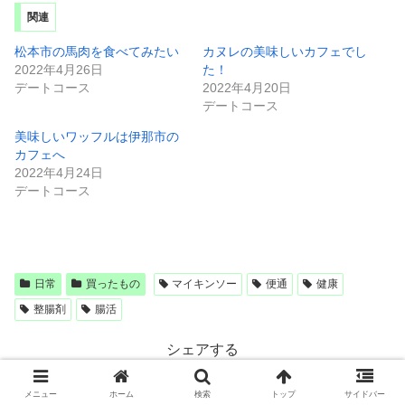
関連
松本市の馬肉を食べてみたい
カヌレの美味しいカフェでし
2022年4月26日
た！
デートコース
2022年4月20日
デートコース
美味しいワッフルは伊那市の
カフェへ
2022年4月24日
デートコース
日常
買ったもの
マイキンソー
便通
健康
整腸剤
腸活
シェアする
X
Facebook
はてブ
メニュー
ホーム
検索
トップ
サイドバー