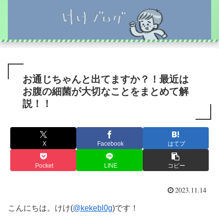
お通じちゃんと出てますか？！最近は
お腹の細菌が大切なことをまとめて解
説！！
X
Facebook
はてブ
Pocket
LINE
コピー
2023.11.14
こんにちは。けけ(
@kekebl0g
)です！