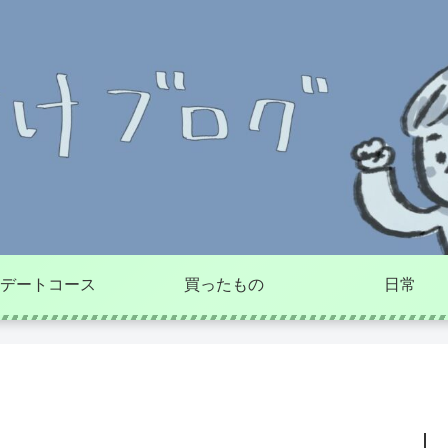
デートコース
買ったもの
日常